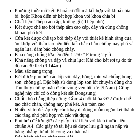
cơ
Phương thức mở két: Khoá cơ đỗi mã kết hợp với khoá chia
bi, hoặc Khoá điện tử kết hợp khoá với khoá chia bi
Chất liệu: Thép cao cấp, không gỉ ( Thép nhũ).
Két được chế tạo bởi thép tấm cao cấp, dày và cứng chống
khoan phá két.
Cửa két được chế tạo bởi thép dày với thiết kế hình răng cưa
ăn khớp với thân tao nên liên kết chắc chắn chống nạy phá và
ngăn lửa, đảm bảo chống cháy.
Khả năng chống lửa lên đến 1.250 ° F trong 2 giờ.
Khả năng chống va đập và chịu lực: Khi cho két rơi tự do từ
độ cao 30 feet (9.144m)
Màu sắc sang trọng.
Két được phủ bởi các lớp sơn dày, bóng, mịn và chống bong
sơn, chống gỉ. Đặc biệt sử dụng lớp sơn lót chuyên dùng cho
Tàu thuỷ chống mặn ở các vùng ven biển Việt Nam ( Công
nghệ này chỉ có ở dòng két sắt Dongsung).
Chốt khóa bằng thép cứng: Gồm 4 chốt khóa Ø22 được chế
tạo chắc chắn, chống nạy phá két. An toàn cao
Nhiều vị trí để sắp xếp các khay di động nhằm ngăn két thành
các tầng nhỏ phù hợp với các vật dụng.
Phù hợp để lưu giữ các giấy tờ tài liệu với kích thước tiêu
chuẩn A4. Các giấy tờ tài liệu sẽ được lưu giữ ngăn nắp và
bằng phẳng, tránh bị cong và nhàu nát.