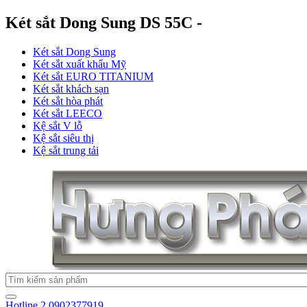
Két sắt Dong Sung DS 55C -
Két sắt Dong Sung
Két sắt xuất khẩu Mỹ
Két sắt EURO TITANIUM
Két sắt khách sạn
Két sắt hòa phát
Két sắt LEECO
Kệ sắt V lỗ
Kệ sắt siêu thị
Kệ sắt trung tải
Hotline 2
0902377919