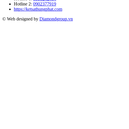
Hotline 2:
0902377919
https://ketsathungphat.com
© Web designed by
Diamondgroup.vn