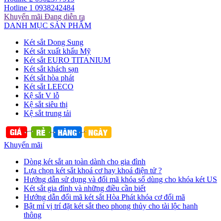
Hotline 1
0938242484
Khuyến mãi
Đang diễn ra
DANH MỤC SẢN PHẨM
Két sắt Dong Sung
Két sắt xuất khẩu Mỹ
Két sắt EURO TITANIUM
Két sắt khách sạn
Két sắt hòa phát
Két sắt LEECO
Kệ sắt V lỗ
Kệ sắt siêu thị
Kệ sắt trung tải
Khuyến mãi
Dòng két sắt an toàn dành cho gia đình
Lựa chọn két sắt khoá cơ hay khoá điện tử ?
Hướng dẫn sử dụng và đổi mã khóa số dùng cho khóa két US
Két sắt gia đình và những điều cần biết
Hướng dẫn đổi mã két sắt Hòa Phát khóa cơ đổi mã
Bật mí vị trí đặt két sắt theo phong thủy cho tài lộc hanh
thông