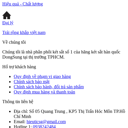
Hiệu quả - Chất lượng
Đại lý
Trải rộng khắp việt nam
Về chúng tôi
Chúng tôi là nhà phân phôi két sắt số 1 của hãng két sắt hàn quốc
DongSung tại thị trường TPHCM.
Hổ trợ khách hàng
Quy định về phạm vi giao hàng
Chính sách bảo mật
Chính sách bảo hành, đổi trả sản phẩm
Quy định mua hàng và thanh toán
Thông tin liên hệ
Địa chỉ:
Số 05 Quang Trung , KP5 Thị Trấn Hóc Môn TP.Hồ
Chí Minh
Email:
hieuticsg@gmail.com
Hotline 1:
0938242484