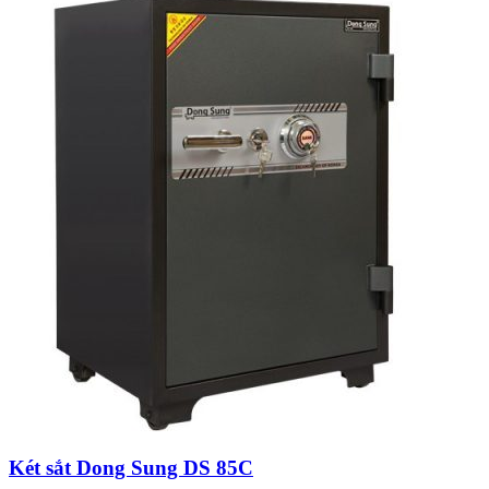
Két sắt Dong Sung DS 85C