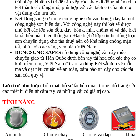
trái phép. Nhiều vị trí để sắp xếp các khay di động nhằm chia
két thành các tầng nhỏ, phù hợp với các kích cỡ của những
vật dụng cần lưu trữ.
Két Dongsung sử dụng công nghệ sơn vân bông, đây là một
công nghệ sơn hiện đại. Với công nghệ này thì
két sẽ được
phủ bởi các lớp sơn đều, dày, bóng, mịn, chống gỉ và đặc biệt
là rất bền màu theo thời gian. Đặc biệt ở lớp sơn lọt dùng loại
sơn chuyên dụng cho tàu thuỷ nên có khả năng chống mặn
tốt, phù hợp các vùng ven biển Việt Nam
DONGSUNG SAFES
sử dụng công nghệ và máy móc
chuyển giao từ Hàn Quốc dưới bàn tay tài hoa của các thợ cơ
khí miền trung Việt Nam đã tạo ra dòng Két sắt đẹp về mẫu
mã và đạt tiêu chuẩn về an toàn, đảm bảo tin cậy cho các tài
sản của quý vị.
Lưu trữ phù hợp:
Tiền mặt, hồ sơ tài liệu quan trọng, đồ trang sức,
các thiết bị điện tử cầm tay và những vật có giá trị cao.
TÍNH NĂNG
An ninh Chống cháy Chống va đập khóa