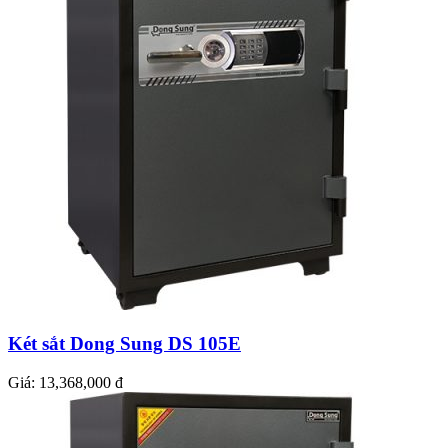
Két sắt Dong Sung DS 105E
Giá:
13,368,000 đ