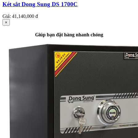
Két sắt Dong Sung DS 1700C
Giá:
41,140,000 đ
×
Giúp bạn đặt hàng nhanh chóng