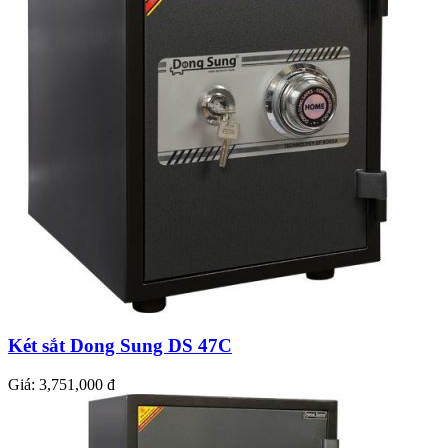
Két sắt Dong Sung DS 47C
Giá:
3,751,000 đ