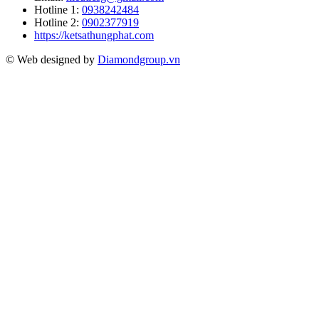
Hotline 1:
0938242484
Hotline 2:
0902377919
https://ketsathungphat.com
© Web designed by
Diamondgroup.vn