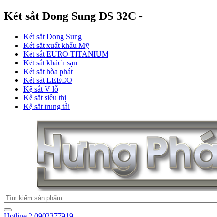
Két sắt Dong Sung DS 32C -
Két sắt Dong Sung
Két sắt xuất khẩu Mỹ
Két sắt EURO TITANIUM
Két sắt khách sạn
Két sắt hòa phát
Két sắt LEECO
Kệ sắt V lỗ
Kệ sắt siêu thị
Kệ sắt trung tải
Hotline 2
0902377919