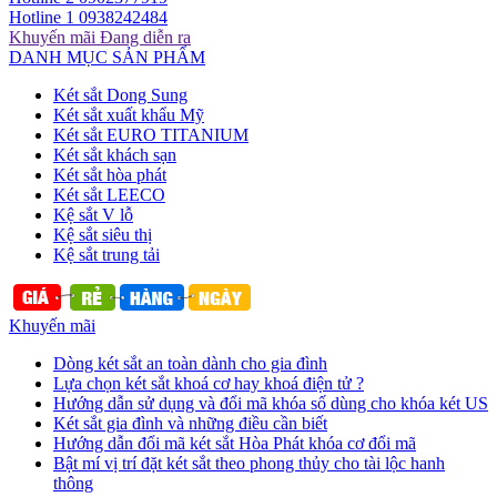
Hotline 1
0938242484
Khuyến mãi
Đang diễn ra
DANH MỤC SẢN PHẨM
Két sắt Dong Sung
Két sắt xuất khẩu Mỹ
Két sắt EURO TITANIUM
Két sắt khách sạn
Két sắt hòa phát
Két sắt LEECO
Kệ sắt V lỗ
Kệ sắt siêu thị
Kệ sắt trung tải
Khuyến mãi
Dòng két sắt an toàn dành cho gia đình
Lựa chọn két sắt khoá cơ hay khoá điện tử ?
Hướng dẫn sử dụng và đổi mã khóa số dùng cho khóa két US
Két sắt gia đình và những điều cần biết
Hướng dẫn đổi mã két sắt Hòa Phát khóa cơ đổi mã
Bật mí vị trí đặt két sắt theo phong thủy cho tài lộc hanh
thông