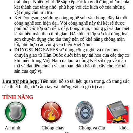
trái phép. Nhiều vị trí để sắp xếp các khay di động nhằm chia
két thành các tầng nhỏ, phù hợp với các kích cỡ của những
vật dụng cần lưu trữ.
Két Dongsung sử dụng công nghệ sơn vân bông, đây là một
công nghệ sơn hiện đại. Với công nghệ này thì
két sẽ được
phủ bởi các lớp sơn đều, dày, bóng, mịn, chống gỉ và đặc biệt
là rất bền màu theo thời gian. Đặc biệt ở lớp sơn lọt dùng loại
sơn chuyên dụng cho tàu thuỷ nên có khả năng chống mặn
tốt, phù hợp các vùng ven biển Việt Nam
DONGSUNG SAFES
sử dụng công nghệ và máy móc
chuyển giao từ Hàn Quốc dưới bàn tay tài hoa của các thợ cơ
khí miền trung Việt Nam đã tạo ra dòng Két sắt đẹp về mẫu
mã và đạt tiêu chuẩn về an toàn, đảm bảo tin cậy cho các tài
sản của quý vị.
Lưu trữ phù hợp:
Tiền mặt, hồ sơ tài liệu quan trọng, đồ trang sức,
các thiết bị điện tử cầm tay và những vật có giá trị cao.
TÍNH NĂNG
An ninh Chống cháy Chống va đập khóa