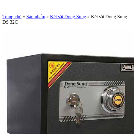
Trang chủ
»
Sản phẩm
»
Két sắt Dong Sung
»
Két sắt Dong Sung
DS 32C