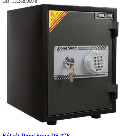
Giá:
13,368,000 đ
Két sắt Dong Sung DS 47E