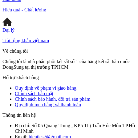
Hiệu quả - Chất lượng
Đại lý
Trải rộng khắp việt nam
Về chúng tôi
Chúng tôi là nhà phân phôi két sắt số 1 của hãng két sắt hàn quốc
DongSung tại thị trường TPHCM.
Hổ trợ khách hàng
Quy định về phạm vi giao hàng
Chính sách bảo mật
Chính sách bảo hành, đổi trả sản phẩm
Quy định mua hàng và thanh toán
Thông tin liên hệ
Địa chỉ:
Số 05 Quang Trung , KP5 Thị Trấn Hóc Môn TP.Hồ
Chí Minh
Email:
hieuticsg@gmail.com