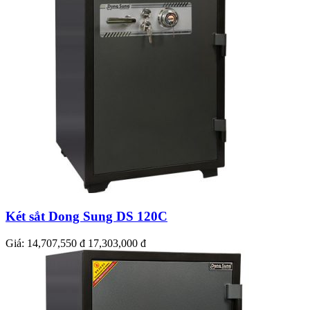
Két sắt Dong Sung DS 120C
Giá:
14,707,550 đ
17,303,000 đ