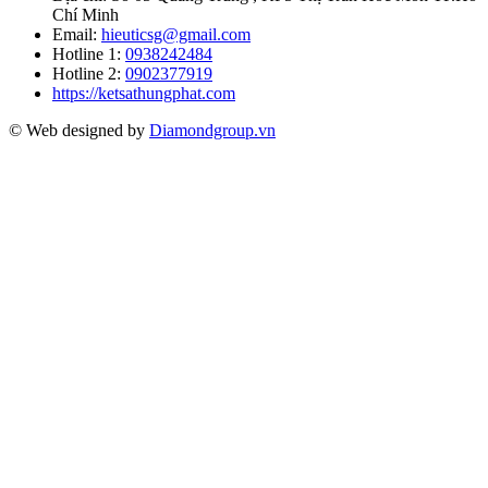
Chí Minh
Email:
hieuticsg@gmail.com
Hotline 1:
0938242484
Hotline 2:
0902377919
https://ketsathungphat.com
© Web designed by
Diamondgroup.vn