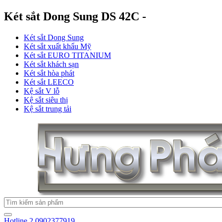
Két sắt Dong Sung DS 42C -
Két sắt Dong Sung
Két sắt xuất khẩu Mỹ
Két sắt EURO TITANIUM
Két sắt khách sạn
Két sắt hòa phát
Két sắt LEECO
Kệ sắt V lỗ
Kệ sắt siêu thị
Kệ sắt trung tải
Hotline 2
0902377919