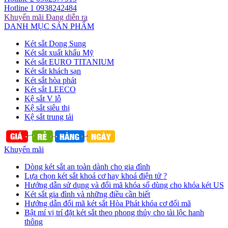
Hotline 1
0938242484
Khuyến mãi
Đang diễn ra
DANH MỤC SẢN PHẨM
Két sắt Dong Sung
Két sắt xuất khẩu Mỹ
Két sắt EURO TITANIUM
Két sắt khách sạn
Két sắt hòa phát
Két sắt LEECO
Kệ sắt V lỗ
Kệ sắt siêu thị
Kệ sắt trung tải
Khuyến mãi
Dòng két sắt an toàn dành cho gia đình
Lựa chọn két sắt khoá cơ hay khoá điện tử ?
Hướng dẫn sử dụng và đổi mã khóa số dùng cho khóa két US
Két sắt gia đình và những điều cần biết
Hướng dẫn đổi mã két sắt Hòa Phát khóa cơ đổi mã
Bật mí vị trí đặt két sắt theo phong thủy cho tài lộc hanh
thông