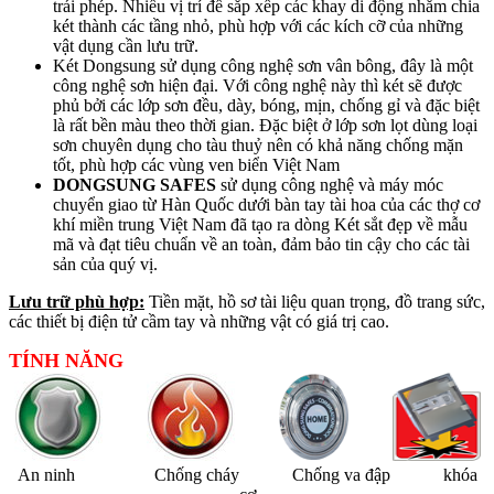
trái phép. Nhiều vị trí để sắp xếp các khay di động nhằm chia
két thành các tầng nhỏ, phù hợp với các kích cỡ của những
vật dụng cần lưu trữ.
Két Dongsung sử dụng công nghệ sơn vân bông, đây là một
công nghệ sơn hiện đại. Với công nghệ này thì
két sẽ được
phủ bởi các lớp sơn đều, dày, bóng, mịn, chống gỉ và đặc biệt
là rất bền màu theo thời gian. Đặc biệt ở lớp sơn lọt dùng loại
sơn chuyên dụng cho tàu thuỷ nên có khả năng chống mặn
tốt, phù hợp các vùng ven biển Việt Nam
DONGSUNG SAFES
sử dụng công nghệ và máy móc
chuyển giao từ Hàn Quốc dưới bàn tay tài hoa của các thợ cơ
khí miền trung Việt Nam đã tạo ra dòng Két sắt đẹp về mẫu
mã và đạt tiêu chuẩn về an toàn, đảm bảo tin cậy cho các tài
sản của quý vị.
Lưu trữ phù hợp:
Tiền mặt, hồ sơ tài liệu quan trọng, đồ trang sức,
các thiết bị điện tử cầm tay và những vật có giá trị cao.
TÍNH NĂNG
An ninh Chống cháy Chống va đập khóa