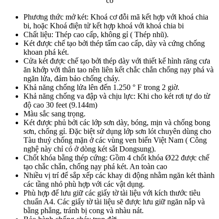
cơ
Phương thức mở két: Khoá cơ đỗi mã kết hợp với khoá chia
bi, hoặc Khoá điện tử kết hợp khoá với khoá chia bi
Chất liệu: Thép cao cấp, không gỉ ( Thép nhũ).
Két được chế tạo bởi thép tấm cao cấp, dày và cứng chống
khoan phá két.
Cửa két được chế tạo bởi thép dày với thiết kế hình răng cưa
ăn khớp với thân tao nên liên kết chắc chắn chống nạy phá và
ngăn lửa, đảm bảo chống cháy.
Khả năng chống lửa lên đến 1.250 ° F trong 2 giờ.
Khả năng chống va đập và chịu lực: Khi cho két rơi tự do từ
độ cao 30 feet (9.144m)
Màu sắc sang trọng.
Két được phủ bởi các lớp sơn dày, bóng, mịn và chống bong
sơn, chống gỉ. Đặc biệt sử dụng lớp sơn lót chuyên dùng cho
Tàu thuỷ chống mặn ở các vùng ven biển Việt Nam ( Công
nghệ này chỉ có ở dòng két sắt Dongsung).
Chốt khóa bằng thép cứng: Gồm 4 chốt khóa Ø22 được chế
tạo chắc chắn, chống nạy phá két. An toàn cao
Nhiều vị trí để sắp xếp các khay di động nhằm ngăn két thành
các tầng nhỏ phù hợp với các vật dụng.
Phù hợp để lưu giữ các giấy tờ tài liệu với kích thước tiêu
chuẩn A4. Các giấy tờ tài liệu sẽ được lưu giữ ngăn nắp và
bằng phẳng, tránh bị cong và nhàu nát.