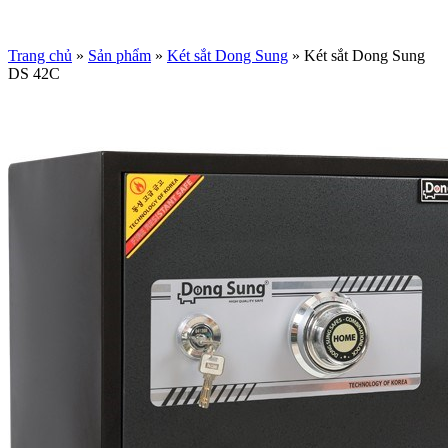
Trang chủ
»
Sản phẩm
»
Két sắt Dong Sung
»
Két sắt Dong Sung
DS 42C