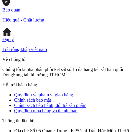
Bảo quản
Hiệu quả - Chất lượng
Đại lý
Trải rộng khắp việt nam
Về chúng tôi
Chúng tôi là nhà phân phôi két sắt số 1 của hãng két sắt hàn quốc
DongSung tại thị trường TPHCM.
Hổ trợ khách hàng
Quy định về phạm vi giao hàng
Chính sách bảo mật
Chính sách bảo hành, đổi trả sản phẩm
Quy định mua hàng và thanh toán
Thông tin liên hệ
Địa chỉ:
Số 05 Quang Trung , KP5 Thị Trấn Hóc Môn TP.Hồ