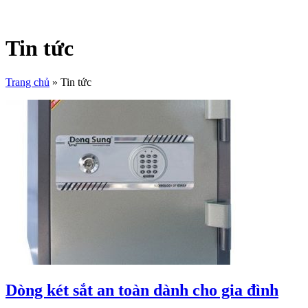
Tin tức
Trang chủ
»
Tin tức
Dòng két sắt an toàn dành cho gia đình