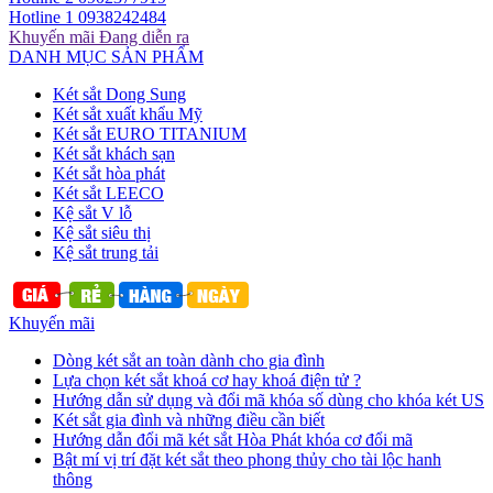
Hotline 1
0938242484
Khuyến mãi
Đang diễn ra
DANH MỤC SẢN PHẨM
Két sắt Dong Sung
Két sắt xuất khẩu Mỹ
Két sắt EURO TITANIUM
Két sắt khách sạn
Két sắt hòa phát
Két sắt LEECO
Kệ sắt V lỗ
Kệ sắt siêu thị
Kệ sắt trung tải
Khuyến mãi
Dòng két sắt an toàn dành cho gia đình
Lựa chọn két sắt khoá cơ hay khoá điện tử ?
Hướng dẫn sử dụng và đổi mã khóa số dùng cho khóa két US
Két sắt gia đình và những điều cần biết
Hướng dẫn đổi mã két sắt Hòa Phát khóa cơ đổi mã
Bật mí vị trí đặt két sắt theo phong thủy cho tài lộc hanh
thông