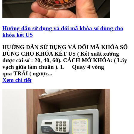
Hướng dẫn sử dụng và đổi mã khóa số dùng cho
khóa két US
HƯỚNG DẪN SỬ DỤNG VÀ ĐỔI MÃ KHÓA SỐ
DÙNG CHO KHÓA KÉT US ( Két xuất xưởng
được cài số : 20, 40, 60). CÁCH MỞ KHÓA: ( Lấy
vạch giữa làm chuẩn ). 1. Quay 4 vòng
qua TRÁI ( ngược...
Xem chi tiết