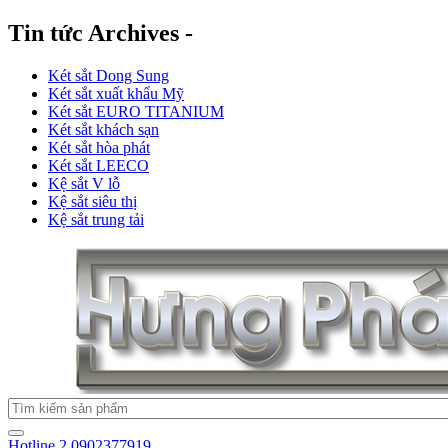
Tin tức Archives -
Két sắt Dong Sung
Két sắt xuất khẩu Mỹ
Két sắt EURO TITANIUM
Két sắt khách sạn
Két sắt hòa phát
Két sắt LEECO
Kệ sắt V lỗ
Kệ sắt siêu thị
Kệ sắt trung tải
Hotline 2
0902377919