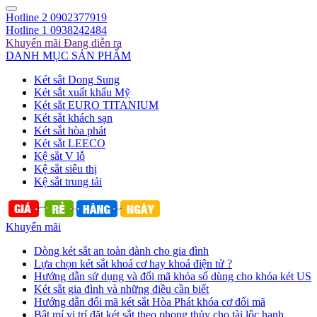
Hotline 2
0902377919
Hotline 1
0938242484
Khuyến mãi
Đang diễn ra
DANH MỤC SẢN PHẨM
Két sắt Dong Sung
Két sắt xuất khẩu Mỹ
Két sắt EURO TITANIUM
Két sắt khách sạn
Két sắt hòa phát
Két sắt LEECO
Kệ sắt V lỗ
Kệ sắt siêu thị
Kệ sắt trung tải
Khuyến mãi
Dòng két sắt an toàn dành cho gia đình
Lựa chọn két sắt khoá cơ hay khoá điện tử ?
Hướng dẫn sử dụng và đổi mã khóa số dùng cho khóa két US
Két sắt gia đình và những điều cần biết
Hướng dẫn đổi mã két sắt Hòa Phát khóa cơ đổi mã
Bật mí vị trí đặt két sắt theo phong thủy cho tài lộc hanh