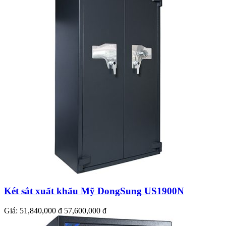
Két sắt xuất khẩu Mỹ DongSung US1900N
Giá:
51,840,000 đ
57,600,000 đ