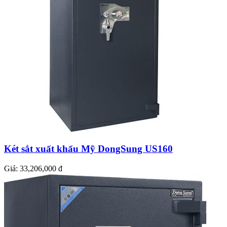
Két sắt xuất khẩu Mỹ DongSung US160
Giá:
33,206,000 đ