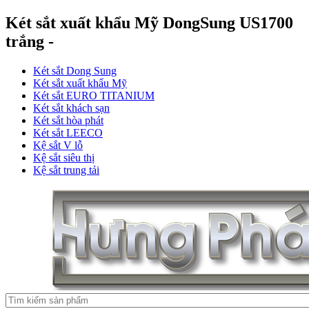
Két sắt xuất khẩu Mỹ DongSung US1700
trắng -
Két sắt Dong Sung
Két sắt xuất khẩu Mỹ
Két sắt EURO TITANIUM
Két sắt khách sạn
Két sắt hòa phát
Két sắt LEECO
Kệ sắt V lỗ
Kệ sắt siêu thị
Kệ sắt trung tải