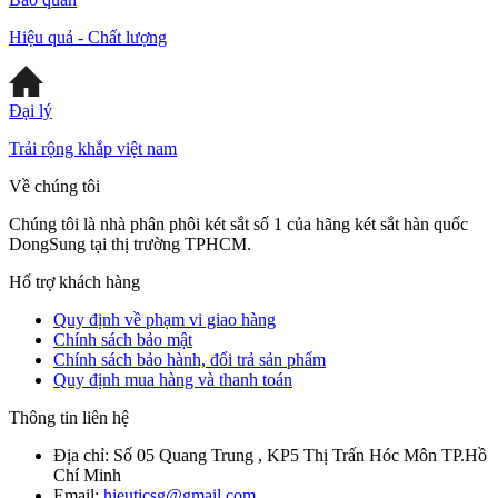
Hiệu quả - Chất lượng
Đại lý
Trải rộng khắp việt nam
Về chúng tôi
Chúng tôi là nhà phân phôi két sắt số 1 của hãng két sắt hàn quốc
DongSung tại thị trường TPHCM.
Hổ trợ khách hàng
Quy định về phạm vi giao hàng
Chính sách bảo mật
Chính sách bảo hành, đổi trả sản phẩm
Quy định mua hàng và thanh toán
Thông tin liên hệ
Địa chỉ:
Số 05 Quang Trung , KP5 Thị Trấn Hóc Môn TP.Hồ
Chí Minh
Email:
hieuticsg@gmail.com