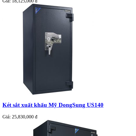
Giá:
18,125,000 đ
Két sắt xuất khẩu Mỹ DongSung US140
Giá:
25,830,000 đ