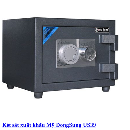
Két sắt xuất khẩu Mỹ DongSung US39