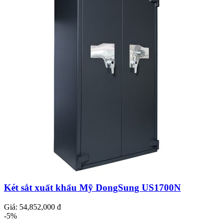
Két sắt xuất khẩu Mỹ DongSung US1700N
Giá:
54,852,000 đ
-5%