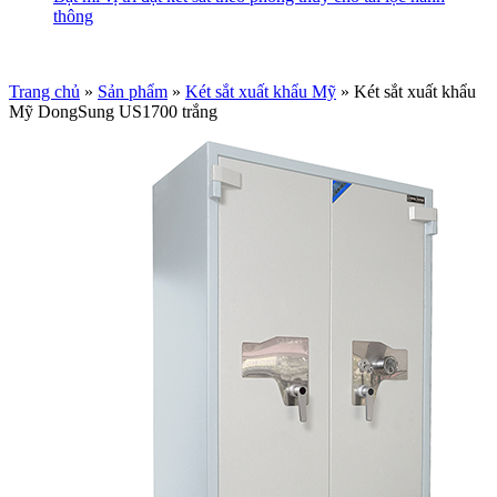
thông
Trang chủ
»
Sản phẩm
»
Két sắt xuất khẩu Mỹ
»
Két sắt xuất khẩu
Mỹ DongSung US1700 trắng