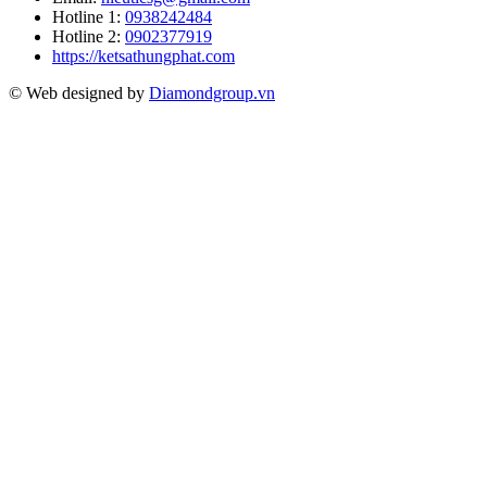
Hotline 1:
0938242484
Hotline 2:
0902377919
https://ketsathungphat.com
© Web designed by
Diamondgroup.vn