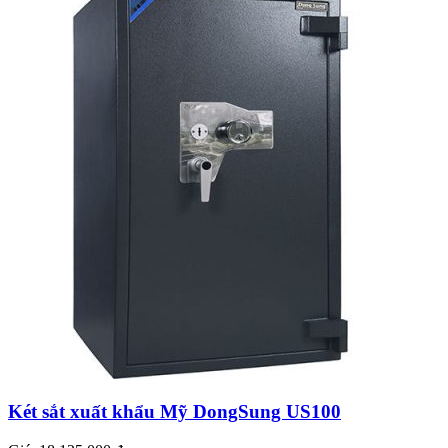
Két sắt xuất khẩu Mỹ DongSung US100