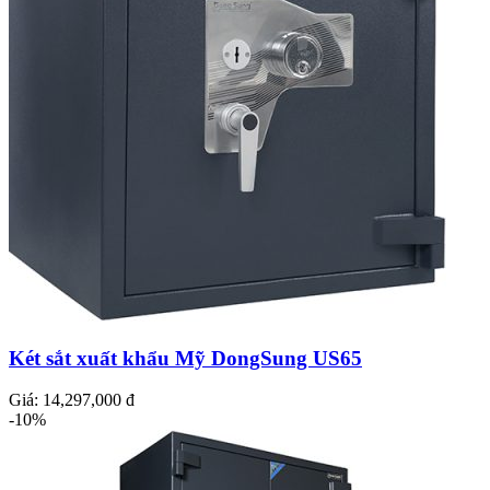
Két sắt xuất khẩu Mỹ DongSung US65
Giá:
14,297,000 đ
-10%