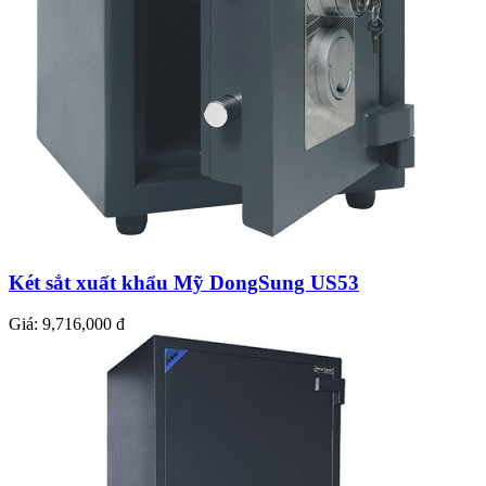
Két sắt xuất khẩu Mỹ DongSung US53
Giá:
9,716,000 đ