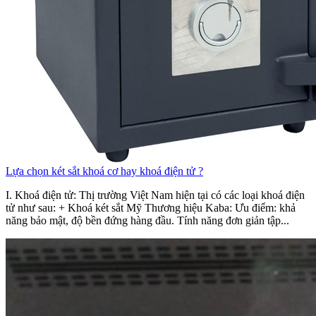
Lựa chọn két sắt khoá cơ hay khoá điện tử ?
I. Khoá điện tử: Thị trường Việt Nam hiện tại có các loại khoá điện
tử như sau: + Khoá két sắt Mỹ Thương hiệu Kaba: Ưu điểm: khả
năng bảo mật, độ bền đứng hàng đầu. Tính năng đơn giản tập...