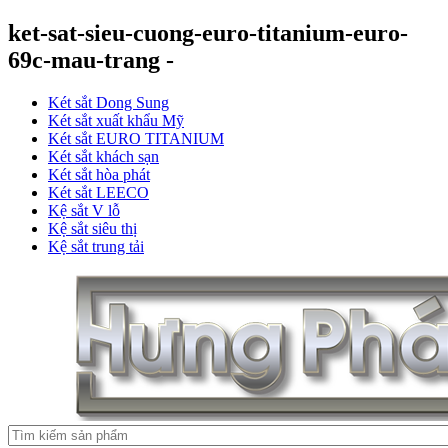
ket-sat-sieu-cuong-euro-titanium-euro-
69c-mau-trang -
Két sắt Dong Sung
Két sắt xuất khẩu Mỹ
Két sắt EURO TITANIUM
Két sắt khách sạn
Két sắt hòa phát
Két sắt LEECO
Kệ sắt V lỗ
Kệ sắt siêu thị
Kệ sắt trung tải