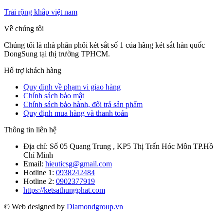
Trải rộng khắp việt nam
Về chúng tôi
Chúng tôi là nhà phân phôi két sắt số 1 của hãng két sắt hàn quốc
DongSung tại thị trường TPHCM.
Hổ trợ khách hàng
Quy định về phạm vi giao hàng
Chính sách bảo mật
Chính sách bảo hành, đổi trả sản phẩm
Quy định mua hàng và thanh toán
Thông tin liên hệ
Địa chỉ:
Số 05 Quang Trung , KP5 Thị Trấn Hóc Môn TP.Hồ
Chí Minh
Email:
hieuticsg@gmail.com
Hotline 1:
0938242484
Hotline 2:
0902377919
https://ketsathungphat.com
© Web designed by
Diamondgroup.vn