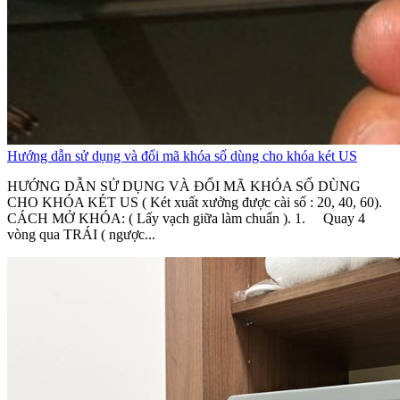
Hướng dẫn sử dụng và đổi mã khóa số dùng cho khóa két US
HƯỚNG DẪN SỬ DỤNG VÀ ĐỔI MÃ KHÓA SỐ DÙNG
CHO KHÓA KÉT US ( Két xuất xưởng được cài số : 20, 40, 60).
CÁCH MỞ KHÓA: ( Lấy vạch giữa làm chuẩn ). 1. Quay 4
vòng qua TRÁI ( ngược...