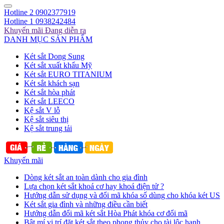
Hotline 2
0902377919
Hotline 1
0938242484
Khuyến mãi
Đang diễn ra
DANH MỤC SẢN PHẨM
Két sắt Dong Sung
Két sắt xuất khẩu Mỹ
Két sắt EURO TITANIUM
Két sắt khách sạn
Két sắt hòa phát
Két sắt LEECO
Kệ sắt V lỗ
Kệ sắt siêu thị
Kệ sắt trung tải
Khuyến mãi
Dòng két sắt an toàn dành cho gia đình
Lựa chọn két sắt khoá cơ hay khoá điện tử ?
Hướng dẫn sử dụng và đổi mã khóa số dùng cho khóa két US
Két sắt gia đình và những điều cần biết
Hướng dẫn đổi mã két sắt Hòa Phát khóa cơ đổi mã
Bật mí vị trí đặt két sắt theo phong thủy cho tài lộc hanh