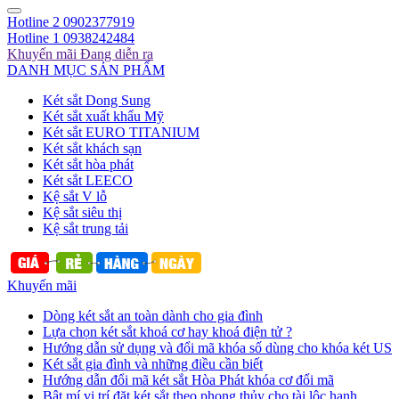
Hotline 2
0902377919
Hotline 1
0938242484
Khuyến mãi
Đang diễn ra
DANH MỤC SẢN PHẨM
Két sắt Dong Sung
Két sắt xuất khẩu Mỹ
Két sắt EURO TITANIUM
Két sắt khách sạn
Két sắt hòa phát
Két sắt LEECO
Kệ sắt V lỗ
Kệ sắt siêu thị
Kệ sắt trung tải
Khuyến mãi
Dòng két sắt an toàn dành cho gia đình
Lựa chọn két sắt khoá cơ hay khoá điện tử ?
Hướng dẫn sử dụng và đổi mã khóa số dùng cho khóa két US
Két sắt gia đình và những điều cần biết
Hướng dẫn đổi mã két sắt Hòa Phát khóa cơ đổi mã
Bật mí vị trí đặt két sắt theo phong thủy cho tài lộc hanh