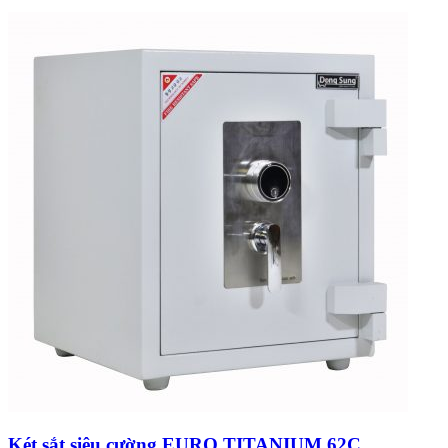
Két sắt siêu cường EURO TITANIUM 62C