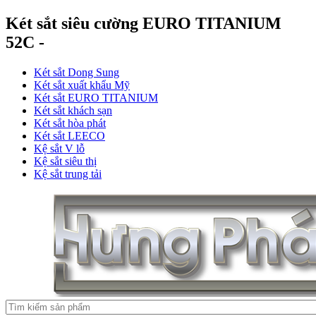
Két sắt siêu cường EURO TITANIUM
52C -
Két sắt Dong Sung
Két sắt xuất khẩu Mỹ
Két sắt EURO TITANIUM
Két sắt khách sạn
Két sắt hòa phát
Két sắt LEECO
Kệ sắt V lỗ
Kệ sắt siêu thị
Kệ sắt trung tải