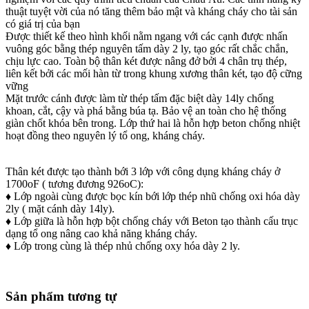
thuật tuyệt vời của nó tăng thêm bảo mật và kháng cháy cho tài sản
có giá trị của bạn
Được thiết kế theo hình khối nằm ngang với các cạnh được nhấn
vuông góc bằng thép nguyên tấm dày 2 ly, tạo góc rất chắc chắn,
chịu lực cao. Toàn bộ thân két được nâng đở bởi 4 chân trụ thép,
liên kết bởi các mối hàn từ trong khung xương thân két, tạo độ cững
vững
Mặt trước cánh được làm từ thép tấm đặc biệt dày 14ly chống
khoan, cắt, cậy và phá bằng búa tạ. Bảo vệ an toàn cho hệ thống
giàn chốt khóa bên trong. Lớp thứ hai là hỗn hợp beton chống nhiệt
hoạt đồng theo nguyên lý tổ ong, kháng cháy.
Thân két được tạo thành bới 3 lớp với công dụng kháng cháy ở
1700oF ( tương đương 926oC):
♦ Lớp ngoài cùng được bọc kín bới lớp thép nhũ chống oxi hóa dày
2ly ( mặt cánh dày 14ly).
♦ Lớp giữa là hỗn hợp bột chống cháy với Beton tạo thành cấu trục
dạng tổ ong nâng cao khả năng kháng cháy.
♦ Lớp trong cùng là thép nhủ chống oxy hóa dày 2 ly.
Sản phẩm tương tự