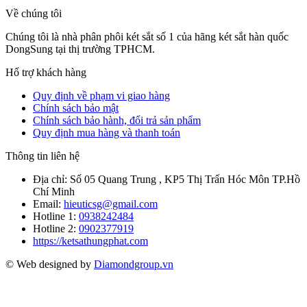
Về chúng tôi
Chúng tôi là nhà phân phôi két sắt số 1 của hãng két sắt hàn quốc
DongSung tại thị trường TPHCM.
Hổ trợ khách hàng
Quy định về phạm vi giao hàng
Chính sách bảo mật
Chính sách bảo hành, đổi trả sản phẩm
Quy định mua hàng và thanh toán
Thông tin liên hệ
Địa chỉ:
Số 05 Quang Trung , KP5 Thị Trấn Hóc Môn TP.Hồ
Chí Minh
Email:
hieuticsg@gmail.com
Hotline 1:
0938242484
Hotline 2:
0902377919
https://ketsathungphat.com
© Web designed by
Diamondgroup.vn