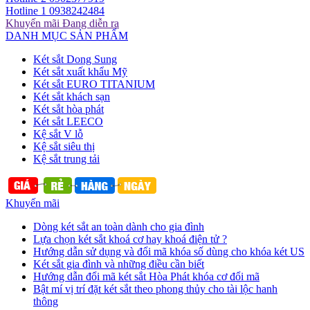
Hotline 1
0938242484
Khuyến mãi
Đang diễn ra
DANH MỤC SẢN PHẨM
Két sắt Dong Sung
Két sắt xuất khẩu Mỹ
Két sắt EURO TITANIUM
Két sắt khách sạn
Két sắt hòa phát
Két sắt LEECO
Kệ sắt V lỗ
Kệ sắt siêu thị
Kệ sắt trung tải
Khuyến mãi
Dòng két sắt an toàn dành cho gia đình
Lựa chọn két sắt khoá cơ hay khoá điện tử ?
Hướng dẫn sử dụng và đổi mã khóa số dùng cho khóa két US
Két sắt gia đình và những điều cần biết
Hướng dẫn đổi mã két sắt Hòa Phát khóa cơ đổi mã
Bật mí vị trí đặt két sắt theo phong thủy cho tài lộc hanh
thông