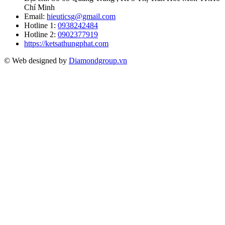
Chí Minh
Email:
hieuticsg@gmail.com
Hotline 1:
0938242484
Hotline 2:
0902377919
https://ketsathungphat.com
© Web designed by
Diamondgroup.vn