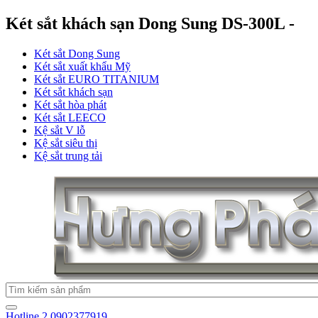
Két sắt khách sạn Dong Sung DS-300L -
Két sắt Dong Sung
Két sắt xuất khẩu Mỹ
Két sắt EURO TITANIUM
Két sắt khách sạn
Két sắt hòa phát
Két sắt LEECO
Kệ sắt V lỗ
Kệ sắt siêu thị
Kệ sắt trung tải
Hotline 2
0902377919