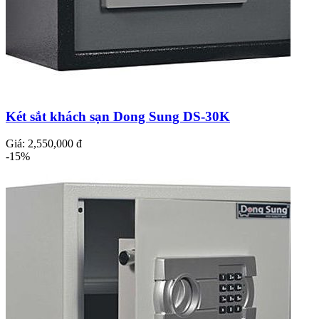
Két sắt khách sạn Dong Sung DS-30K
Giá:
2,550,000 đ
-15%