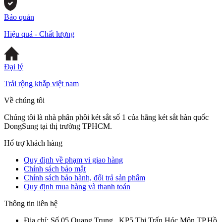
Bảo quản
Hiệu quả - Chất lượng
Đại lý
Trải rộng khắp việt nam
Về chúng tôi
Chúng tôi là nhà phân phôi két sắt số 1 của hãng két sắt hàn quốc
DongSung tại thị trường TPHCM.
Hổ trợ khách hàng
Quy định về phạm vi giao hàng
Chính sách bảo mật
Chính sách bảo hành, đổi trả sản phẩm
Quy định mua hàng và thanh toán
Thông tin liên hệ
Địa chỉ:
Số 05 Quang Trung , KP5 Thị Trấn Hóc Môn TP.Hồ