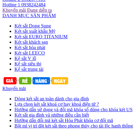
Hotline 1
0938242484
Khuyến mãi
Đang diễn ra
DANH MỤC SẢN PHẨM
Két sắt Dong Sung
Két sắt xuất khẩu Mỹ
Két sắt EURO TITANIUM
Két sắt khách sạn
Két sắt hòa phát
Két sắt LEECO
Kệ sắt V lỗ
Kệ sắt siêu thị
Kệ sắt trung tải
Khuyến mãi
Dòng két sắt an toàn dành cho gia đình
Lựa chọn két sắt khoá cơ hay khoá điện tử ?
Hướng dẫn sử dụng và đổi mã khóa số dùng cho khóa két US
Két sắt gia đình và những điều cần biết
Hướng dẫn đổi mã két sắt Hòa Phát khóa cơ đổi mã
Bật mí vị trí đặt két sắt theo phong thủy cho tài lộc hanh thông