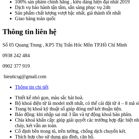
100% sản phẩm chính hãng , kiểu dáng hiện đại nhất 2019
Dịch vụ bảo hành tận tâm, sẵn sàng phục vụ 24h
Sản phẩm chất lượng vượt bậc nhất, giá thành tốt nhất
Giao hàng toàn quốc
Thông tin liên hệ
Số 05 Quang Trung , KP5 Thị Trấn Hóc Môn TP.Hồ Chí Minh
0938 242 484
0902 377 919
hieuticsg@gmail.com
Thông tin chi tiết
Thiết kế nhỏ gọn, màu sắc hài hoà.
Bộ khoá điện tử là model mới nhất, có thể cài đặt từ 4 – 8 mã s
Trang bị khoá kỹ thuật số giúp đóng mở két thuận tiện.
Báo động: khi nhập sai mã 3 lần và tự động khoá bàn phím.
Chìa khoá khẩn cấp: giúp giải quyết các trường hợp đặc biệt nh
chảy, két vẫn an toàn.
Cố định bên trong tủ, trên tường, chống dịch chuyển két.
Thích hợp cho sử dụng gia đình, căn hộ.