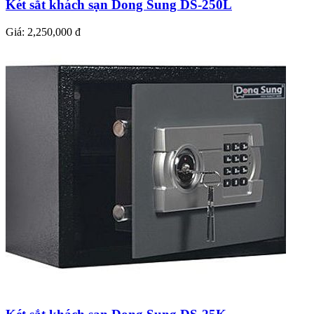
Két sắt khách sạn Dong Sung DS-250L
Giá:
2,250,000 đ