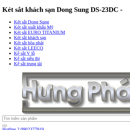
Két sắt khách sạn Dong Sung DS-23DC -
Két sắt Dong Sung
Két sắt xuất khẩu Mỹ
Két sắt EURO TITANIUM
Két sắt khách sạn
Két sắt hòa phát
Két sắt LEECO
Kệ sắt V lỗ
Kệ sắt siêu thị
Kệ sắt trung tải
Hotline 2
0902377919