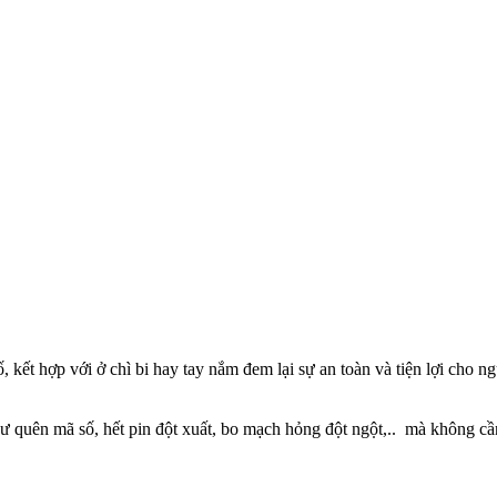
ố, kết hợp với ở chì bi hay tay nắm đem lại sự an toàn và tiện lợi cho n
ư quên mã số, hết pin đột xuất, bo mạch hỏng đột ngột,.. mà không cần